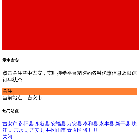
掌中吉安
点击关注掌中吉安，实时接受平台精选的各种优惠信息及跟踪
订单状态。
关注
当前站点：吉安市
热门站点
吉安市
鄱阳县
永新县
安福县
万安县
泰和县
永丰县
新干县
峡
江县
吉水县
吉安县
井冈山市
青原区
遂川县
关闭