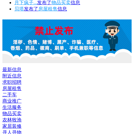
月下疯子...
发布了
物品买卖
信息
贝塔
发布了
房屋租售
信息
最新信息
附近信息
求职招聘
房屋租售
二手车
商业推广
生活服务
物品买卖
农林牧渔
家居装修
寻人寻物