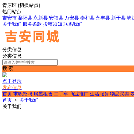
青原区
[
切换站点
]
热门站点
吉安市
鄱阳县
永新县
安福县
万安县
泰和县
永丰县
新干县
峡
关于我们
服务条款
投稿须知
联系我们
分类信息
分类信息
搜 索
点击登录
发布信息
首页
求职招聘
房屋租售
二手车
商业推广
生活服务
物品买卖
首页
>
关于我们
关于我们