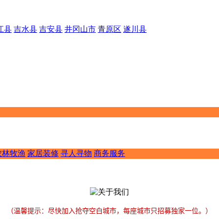
江县
吉水县
吉安县
井冈山市
青原区
遂川县
农林牧渔
家居装修
寻人寻物
商务服务
（温馨提示：尽快加入抢夺空白城市，每座城市只招募独家一位。）